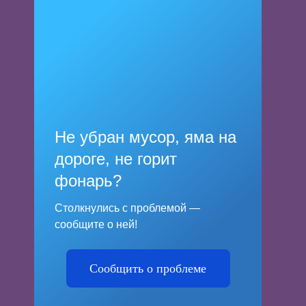
Не убран мусор, яма на
дороге, не горит
фонарь?
Столкнулись с проблемой —
сообщите о ней!
Сообщить о проблеме