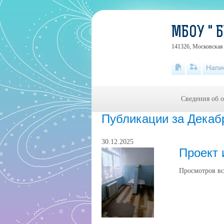
МБОУ " 
141326, Московская 
Напи
Сведения об 
Публикации за Декаб
30.12.2025
Проект 
Просмотров вс