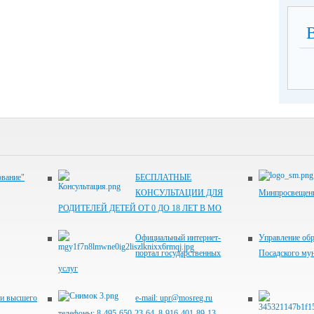
ование"
БЕСПЛАТНЫЕ
КОНСУЛЬТАЦИИ ДЛЯ
Минпросвещени
РОДИТЕЛЕЙ ДЕТЕЙ ОТ 0 ДО 18 ЛЕТ В МО
Официальный интернет-
Управление обр
портал государственных
Посадского му
услуг
 и высшего
e-mail: upr@mosreg.ru
телефоны: 8-495-650-23-64, 8-916-401-89-13